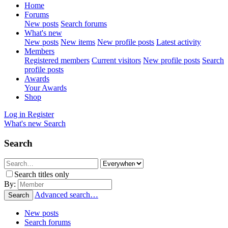
Home
Forums
New posts
Search forums
What's new
New posts
New items
New profile posts
Latest activity
Members
Registered members
Current visitors
New profile posts
Search
profile posts
Awards
Your Awards
Shop
Log in
Register
What's new
Search
Search
Search titles only
By:
Advanced search…
Search
New posts
Search forums