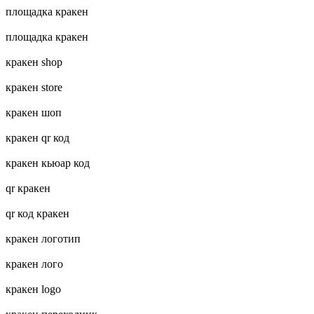
площадка кракен
площадка кракен
кракен shop
кракен store
кракен шоп
кракен qr код
кракен кьюар код
qr кракен
qr код кракен
кракен логотип
кракен лого
кракен logo