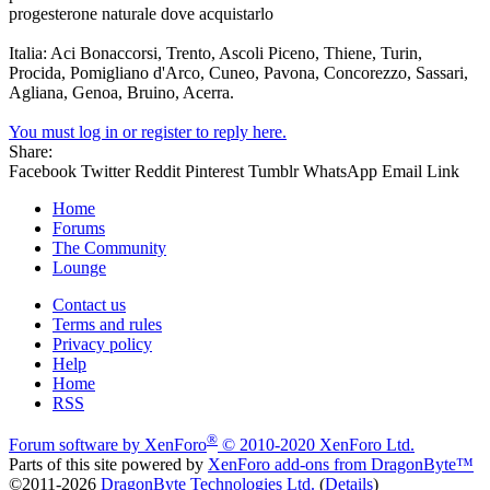
progesterone naturale dove acquistarlo
Italia: Aci Bonaccorsi, Trento, Ascoli Piceno, Thiene, Turin,
Procida, Pomigliano d'Arco, Cuneo, Pavona, Concorezzo, Sassari,
Agliana, Genoa, Bruino, Acerra.
You must log in or register to reply here.
Share:
Facebook
Twitter
Reddit
Pinterest
Tumblr
WhatsApp
Email
Link
Home
Forums
The Community
Lounge
Contact us
Terms and rules
Privacy policy
Help
Home
RSS
®
Forum software by XenForo
© 2010-2020 XenForo Ltd.
Parts of this site powered by
XenForo add-ons from DragonByte™
©2011-2026
DragonByte Technologies Ltd.
(
Details
)