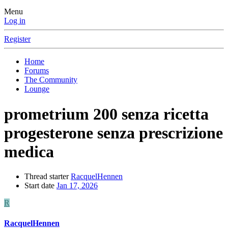
Menu
Log in
Register
Home
Forums
The Community
Lounge
prometrium 200 senza ricetta
progesterone senza prescrizione
medica
Thread starter
RacquelHennen
Start date
Jan 17, 2026
R
RacquelHennen