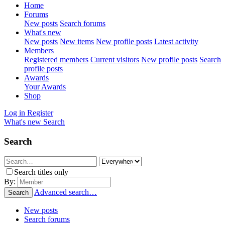
Home
Forums
New posts
Search forums
What's new
New posts
New items
New profile posts
Latest activity
Members
Registered members
Current visitors
New profile posts
Search
profile posts
Awards
Your Awards
Shop
Log in
Register
What's new
Search
Search
Search titles only
By:
Advanced search…
Search
New posts
Search forums