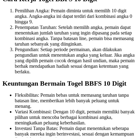
Pemilihan Angka: Pemain diminta untuk memilih 10 digit
angka. Angka-angka ini dapat terdiri dari kombinasi angka 0
hingga 9.
Penempatan Taruhan: Setelah memilih angka, pemain dapat
menentukan jumlah taruhan yang ingin dipasang pada setiap
kombinasi angka. Tanpa batasan line, pemain bisa memasang
taruhan sebanyak yang diinginkan.
Pengundian: Setiap periode permainan, akan dilakukan
pengundian untuk menentukan angka yang keluar. Jika angka
yang dipilih pemain cocok dengan hasil undian, maka pemain
berhak mendapatkan hadiah sesuai dengan ketentuan yang
berlaku.
Keuntungan Bermain Togel BBFS 10 Digit
Fleksibilitas: Pemain bebas untuk memasang taruhan tanpa
batasan line, memberikan lebih banyak peluang untuk
menang.
Variasi Kombinasi: Dengan 10 digit, pemain memiliki banyak
pilihan untuk mencoba berbagai kombinasi angka,
meningkatkan peluang keberhasilan.
Investasi Tanpa Batas: Pemain dapat menentukan seberapa
banyak mereka ingin berinvestasi, sesuai dengan kemampuan