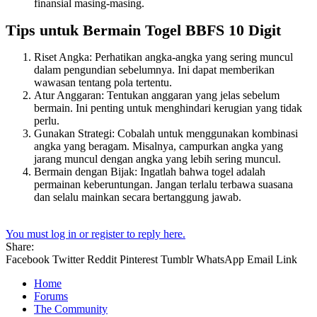
finansial masing-masing.
Tips untuk Bermain Togel BBFS 10 Digit
Riset Angka: Perhatikan angka-angka yang sering muncul
dalam pengundian sebelumnya. Ini dapat memberikan
wawasan tentang pola tertentu.
Atur Anggaran: Tentukan anggaran yang jelas sebelum
bermain. Ini penting untuk menghindari kerugian yang tidak
perlu.
Gunakan Strategi: Cobalah untuk menggunakan kombinasi
angka yang beragam. Misalnya, campurkan angka yang
jarang muncul dengan angka yang lebih sering muncul.
Bermain dengan Bijak: Ingatlah bahwa togel adalah
permainan keberuntungan. Jangan terlalu terbawa suasana
dan selalu mainkan secara bertanggung jawab.
You must log in or register to reply here.
Share:
Facebook
Twitter
Reddit
Pinterest
Tumblr
WhatsApp
Email
Link
Home
Forums
The Community