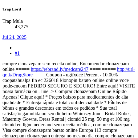
Trap Lord
Trap Mula
43,275
Jul 24, 2025
#1
compre clonazepam sem receita online, Encomendar clonazepam
online =====
https://rebrand.ly/medcare247
==== =====
http://url-
qr.tk/DrugStore
==== Coupon - ugtfxdce Percent - 10.00%
coopatahualpa fin ec 226018-klonopin-barato-online-online-voce-
pode-encom PEDIDO SEGURO E SEGURO! Entre aqui! VISITE
nossa farmácia on - line -> Comprar clonazepam Online Rápido
Apenas! Clique aqui! * Preços baixos para medicamentos de alta
qualidade * Entrega rápida e total confidencialidade * Pílulas de
bônus e grandes descontos em todos os pedidos * Sua total
satisfação garantida ou seu dinheiro Whimsey June | Bridal Robes,
Maternity Gowns, Dress Rental | clomid 25 mg, 50 mg et 100 mg
clomid en ligne nederland sem receita médica, compre clonazepam
Visa compre clonazepam barato online Europa 113 compre
clonazepam clonazepam entrega no mesmo dia compre clonazepam