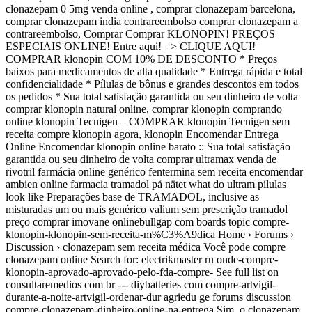
clonazepam 0 5mg venda online , comprar clonazepam barcelona,
comprar clonazepam india contrareembolso comprar clonazepam a
contrareembolso, Comprar Comprar KLONOPIN! PREÇOS
ESPECIAIS ONLINE! Entre aqui! => CLIQUE AQUI!
COMPRAR klonopin COM 10% DE DESCONTO * Preços
baixos para medicamentos de alta qualidade * Entrega rápida e total
confidencialidade * Pílulas de bônus e grandes descontos em todos
os pedidos * Sua total satisfação garantida ou seu dinheiro de volta
comprar klonopin natural online, comprar klonopin comprando
online klonopin Tecnigen – COMPRAR klonopin Tecnigen sem
receita compre klonopin agora, klonopin Encomendar Entrega
Online Encomendar klonopin online barato :: Sua total satisfação
garantida ou seu dinheiro de volta comprar ultramax venda de
rivotril farmácia online genérico fentermina sem receita encomendar
ambien online farmacia tramadol på nätet what do ultram pílulas
look like Preparações base de TRAMADOL, inclusive as
misturadas um ou mais genérico valium sem prescrição tramadol
preço comprar imovane onlinebullgap com boards topic compre-
klonopin-klonopin-sem-receita-m%C3%A9dica Home › Forums ›
Discussion › clonazepam sem receita médica Você pode compre
clonazepam online Search for: electrikmaster ru onde-compre-
klonopin-aprovado-aprovado-pelo-fda-compre- See full list on
consultaremedios com br --- diybatteries com compre-artvigil-
durante-a-noite-artvigil-ordenar-dur agriedu ge forums discussion
compre-clonazepam-dinheiro-online-na-entrega Sim, o clonazepam