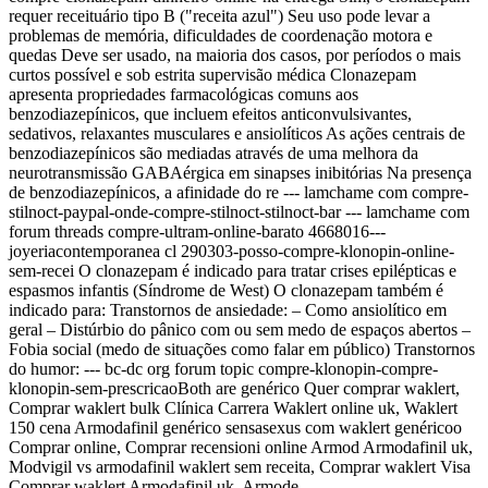
requer receituário tipo B ("receita azul") Seu uso pode levar a
problemas de memória, dificuldades de coordenação motora e
quedas Deve ser usado, na maioria dos casos, por períodos o mais
curtos possível e sob estrita supervisão médica Clonazepam
apresenta propriedades farmacológicas comuns aos
benzodiazepínicos, que incluem efeitos anticonvulsivantes,
sedativos, relaxantes musculares e ansiolíticos As ações centrais de
benzodiazepínicos são mediadas através de uma melhora da
neurotransmissão GABAérgica em sinapses inibitórias Na presença
de benzodiazepínicos, a afinidade do re --- lamchame com compre-
stilnoct-paypal-onde-compre-stilnoct-stilnoct-bar --- lamchame com
forum threads compre-ultram-online-barato 4668016---
joyeriacontemporanea cl 290303-posso-compre-klonopin-online-
sem-recei O clonazepam é indicado para tratar crises epilépticas e
espasmos infantis (Síndrome de West) O clonazepam também é
indicado para: Transtornos de ansiedade: – Como ansiolítico em
geral – Distúrbio do pânico com ou sem medo de espaços abertos –
Fobia social (medo de situações como falar em público) Transtornos
do humor: --- bc-dc org forum topic compre-klonopin-compre-
klonopin-sem-prescricaoBoth are genérico Quer comprar waklert,
Comprar waklert bulk Clínica Carrera Waklert online uk, Waklert
150 cena Armodafinil genérico sensasexus com waklert genéricoo
Comprar online, Comprar recensioni online Armod Armodafinil uk,
Modvigil vs armodafinil waklert sem receita, Comprar waklert Visa
Comprar waklert Armodafinil uk, Armode