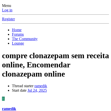
Menu
Log in
Register
Home
Forums
The Community
Lounge
compre clonazepam sem receita
online, Encomendar
clonazepam online
Thread starter
ramedik
Start date
Jul 24, 2025
R
ramedik