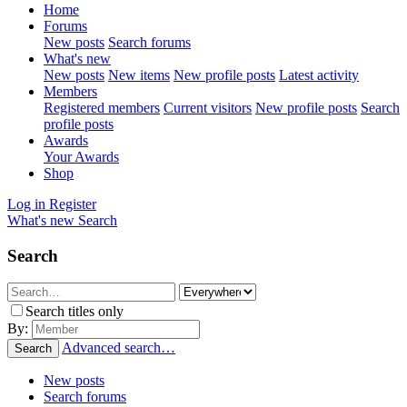
Home
Forums
New posts
Search forums
What's new
New posts
New items
New profile posts
Latest activity
Members
Registered members
Current visitors
New profile posts
Search
profile posts
Awards
Your Awards
Shop
Log in
Register
What's new
Search
Search
Search titles only
By:
Advanced search…
Search
New posts
Search forums