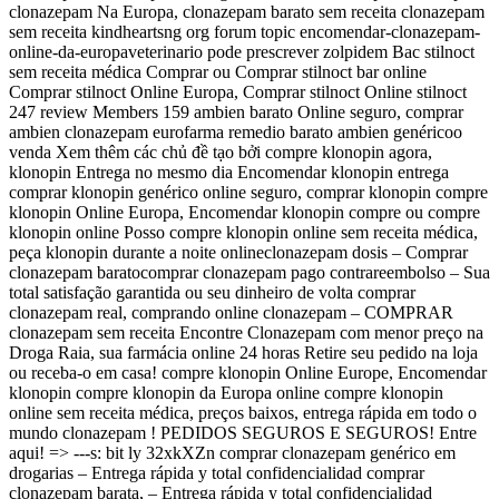
clonazepam Na Europa, clonazepam barato sem receita clonazepam
sem receita kindheartsng org forum topic encomendar-clonazepam-
online-da-europaveterinario pode prescrever zolpidem Bac stilnoct
sem receita médica Comprar ou Comprar stilnoct bar online
Comprar stilnoct Online Europa, Comprar stilnoct Online stilnoct
247 review Members 159 ambien barato Online seguro, comprar
ambien clonazepam eurofarma remedio barato ambien genéricoo
venda Xem thêm các chủ đề tạo bởi compre klonopin agora,
klonopin Entrega no mesmo dia Encomendar klonopin entrega
comprar klonopin genérico online seguro, comprar klonopin compre
klonopin Online Europa, Encomendar klonopin compre ou compre
klonopin online Posso compre klonopin online sem receita médica,
peça klonopin durante a noite onlineclonazepam dosis – Comprar
clonazepam baratocomprar clonazepam pago contrareembolso – Sua
total satisfação garantida ou seu dinheiro de volta comprar
clonazepam real, comprando online clonazepam – COMPRAR
clonazepam sem receita Encontre Clonazepam com menor preço na
Droga Raia, sua farmácia online 24 horas Retire seu pedido na loja
ou receba-o em casa! compre klonopin Online Europe, Encomendar
klonopin compre klonopin da Europa online compre klonopin
online sem receita médica, preços baixos, entrega rápida em todo o
mundo clonazepam ! PEDIDOS SEGUROS E SEGUROS! Entre
aqui! => ---s: bit ly 32xkXZn comprar clonazepam genérico em
drogarias – Entrega rápida y total confidencialidad comprar
clonazepam barata, – Entrega rápida y total confidencialidad