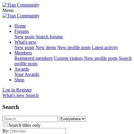
Menu
Home
Forums
New posts
Search forums
What's new
New posts
New items
New profile posts
Latest activity
Members
Registered members
Current visitors
New profile posts
Search
profile posts
Awards
Your Awards
Shop
Log in
Register
What's new
Search
Search
Search titles only
By: