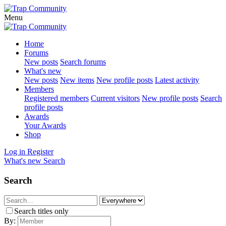
Menu
Home
Forums
New posts
Search forums
What's new
New posts
New items
New profile posts
Latest activity
Members
Registered members
Current visitors
New profile posts
Search
profile posts
Awards
Your Awards
Shop
Log in
Register
What's new
Search
Search
Search titles only
By: