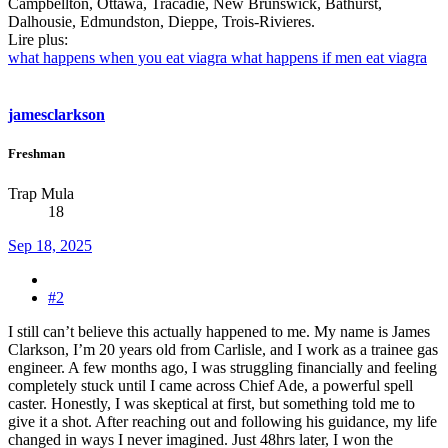
Campbellton, Ottawa, Tracadie, New Brunswick, Bathurst,
Dalhousie, Edmundston, Dieppe, Trois-Rivieres.
Lire plus:
what happens when you eat viagra what happens if men eat viagra
jamesclarkson
Freshman
Trap Mula
18
Sep 18, 2025
#2
I still can’t believe this actually happened to me. My name is James
Clarkson, I’m 20 years old from Carlisle, and I work as a trainee gas
engineer. A few months ago, I was struggling financially and feeling
completely stuck until I came across Chief Ade, a powerful spell
caster. Honestly, I was skeptical at first, but something told me to
give it a shot. After reaching out and following his guidance, my life
changed in ways I never imagined. Just 48hrs later, I won the