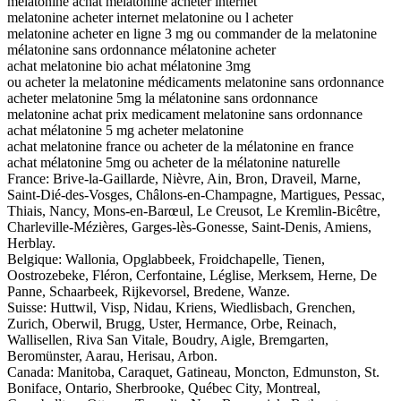
melatonine achat melatonine acheter internet
melatonine acheter internet melatonine ou l acheter
melatonine acheter en ligne 3 mg ou commander de la melatonine
mélatonine sans ordonnance mélatonine acheter
achat melatonine bio achat mélatonine 3mg
ou acheter la melatonine médicaments melatonine sans ordonnance
acheter melatonine 5mg la mélatonine sans ordonnance
melatonine achat prix medicament melatonine sans ordonnance
achat mélatonine 5 mg acheter melatonine
achat melatonine france ou acheter de la mélatonine en france
achat mélatonine 5mg ou acheter de la mélatonine naturelle
France: Brive-la-Gaillarde, Nièvre, Ain, Bron, Draveil, Marne,
Saint-Dié-des-Vosges, Châlons-en-Champagne, Martigues, Pessac,
Thiais, Nancy, Mons-en-Barœul, Le Creusot, Le Kremlin-Bicêtre,
Charleville-Mézières, Garges-lès-Gonesse, Saint-Denis, Amiens,
Herblay.
Belgique: Wallonia, Opglabbeek, Froidchapelle, Tienen,
Oostrozebeke, Fléron, Cerfontaine, Léglise, Merksem, Herne, De
Panne, Schaarbeek, Rijkevorsel, Bredene, Wanze.
Suisse: Huttwil, Visp, Nidau, Kriens, Wiedlisbach, Grenchen,
Zurich, Oberwil, Brugg, Uster, Hermance, Orbe, Reinach,
Wallisellen, Riva San Vitale, Boudry, Aigle, Bremgarten,
Beromünster, Aarau, Herisau, Arbon.
Canada: Manitoba, Caraquet, Gatineau, Moncton, Edmunston, St.
Boniface, Ontario, Sherbrooke, Québec City, Montreal,