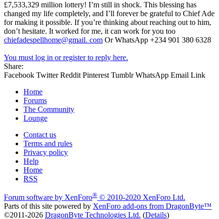
£7,533,329 million lottery! I’m still in shock. This blessing has
changed my life completely, and I’ll forever be grateful to Chief Ade
for making it possible. If you’re thinking about reaching out to him,
don’t hesitate. It worked for me, it can work for you too
chiefadespellhome@gmail. com
Or WhatsApp +234 901 380 6328
You must log in or register to reply here.
Share:
Facebook
Twitter
Reddit
Pinterest
Tumblr
WhatsApp
Email
Link
Home
Forums
The Community
Lounge
Contact us
Terms and rules
Privacy policy
Help
Home
RSS
®
Forum software by XenForo
© 2010-2020 XenForo Ltd.
Parts of this site powered by
XenForo add-ons from DragonByte™
©2011-2026
DragonByte Technologies Ltd.
(
Details
)