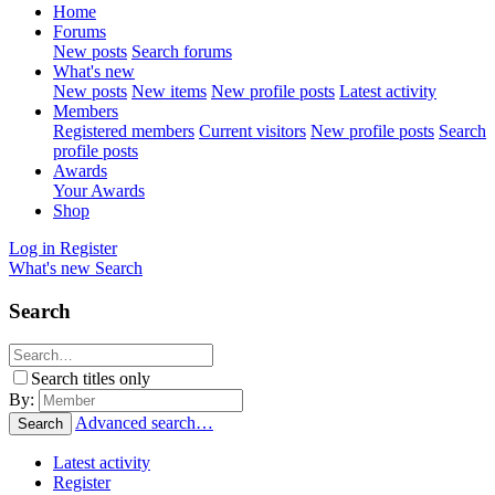
Home
Forums
New posts
Search forums
What's new
New posts
New items
New profile posts
Latest activity
Members
Registered members
Current visitors
New profile posts
Search
profile posts
Awards
Your Awards
Shop
Log in
Register
What's new
Search
Search
Search titles only
By:
Advanced search…
Search
Latest activity
Register