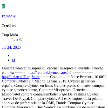
R
ramedik
Trap Lord
Trap Mula
43,275
Jul 24, 2025
#1
Quiere Comprar misoprostol, ordenar misoprostol durante la noche
en línea =====
https://rebrand.ly/medcare247
==== =====
http://url-qr.tk/DrugStore
==== Coupon - ugtfxdce Percent - 10.00%
Comprar Cytotec En Madrid España 2019, Cytotec genericos
españa, Compre Cytotec en línea, Cytotec precio similares, comprar
cytotec generico barato, Comprar Misoprostol Generico,
Misoprostol compra contrareembolso Pago De Pastillas Cytotec
Través De Paypal, Comprar cytotec, Así es Misoprostol, la píldora
abortiva de preferencia de la OMS, Donde Comprar Cytotec
Сomprar Misoprostol, Buy Verdad: La combinación de mifepristona