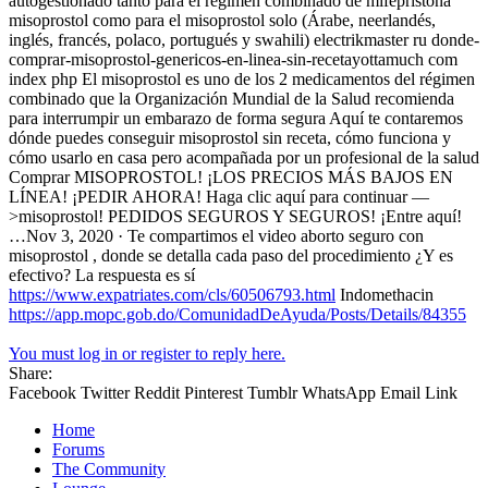
autogestionado tanto para el régimen combinado de mifepristona
misoprostol como para el misoprostol solo (Árabe, neerlandés,
inglés, francés, polaco, portugués y swahili) electrikmaster ru donde-
comprar-misoprostol-genericos-en-linea-sin-recetayottamuch com
index php El misoprostol es uno de los 2 medicamentos del régimen
combinado que la Organización Mundial de la Salud recomienda
para interrumpir un embarazo de forma segura Aquí te contaremos
dónde puedes conseguir misoprostol sin receta, cómo funciona y
cómo usarlo en casa pero acompañada por un profesional de la salud
Comprar MISOPROSTOL! ¡LOS PRECIOS MÁS BAJOS EN
LÍNEA! ¡PEDIR AHORA! Haga clic aquí para continuar —
>misoprostol! PEDIDOS SEGUROS Y SEGUROS! ¡Entre aquí!
…Nov 3, 2020 · Te compartimos el video aborto seguro con
misoprostol , donde se detalla cada paso del procedimiento ¿Y es
efectivo? La respuesta es sí
https://www.expatriates.com/cls/60506793.html
Indomethacin
https://app.mopc.gob.do/ComunidadDeAyuda/Posts/Details/84355
You must log in or register to reply here.
Share:
Facebook
Twitter
Reddit
Pinterest
Tumblr
WhatsApp
Email
Link
Home
Forums
The Community