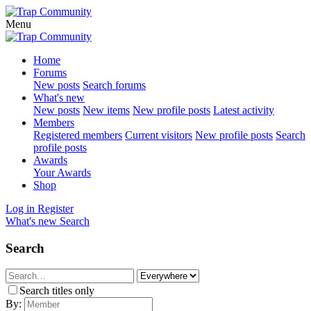
Menu
Home
Forums
New posts
Search forums
What's new
New posts
New items
New profile posts
Latest activity
Members
Registered members
Current visitors
New profile posts
Search
profile posts
Awards
Your Awards
Shop
Log in
Register
What's new
Search
Search
Search titles only
By: