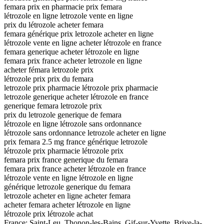
femara prix en pharmacie prix femara
létrozole en ligne letrozole vente en ligne
prix du létrozole acheter femara
femara générique prix letrozole acheter en ligne
létrozole vente en ligne acheter létrozole en france
femara generique acheter létrozole en ligne
femara prix france acheter letrozole en ligne
acheter fémara letrozole prix
létrozole prix prix du femara
letrozole prix pharmacie létrozole prix pharmacie
letrozole generique acheter létrozole en france
generique femara letrozole prix
prix du letrozole generique de femara
létrozole en ligne létrozole sans ordonnance
létrozole sans ordonnance letrozole acheter en ligne
prix femara 2.5 mg france générique letrozole
létrozole prix pharmacie létrozole prix
femara prix france generique du femara
femara prix france acheter létrozole en france
létrozole vente en ligne létrozole en ligne
générique letrozole generique du femara
letrozole acheter en ligne acheter femara
acheter femara acheter létrozole en ligne
létrozole prix létrozole achat
France: Saint-Leu, Thonon-les-Bains, Gif-sur-Yvette, Brive-la-