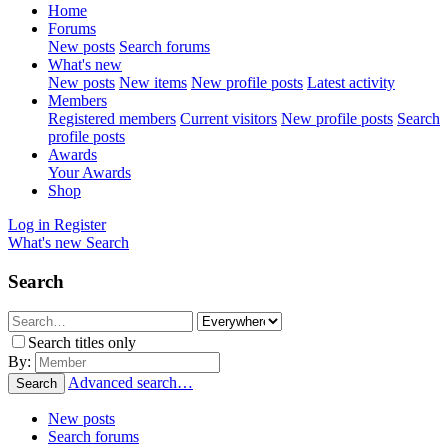
Home
Forums
New posts
Search forums
What's new
New posts
New items
New profile posts
Latest activity
Members
Registered members
Current visitors
New profile posts
Search
profile posts
Awards
Your Awards
Shop
Log in
Register
What's new
Search
Search
Search titles only
By:
Advanced search…
Search
New posts
Search forums