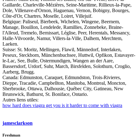
Gaillarde, Charleville-Mézières, Seine-Maritime, Rillieux-la-Pape,
Dole, Villenave-d'Ornon, Haguenau, Vernon, Bobigny, Bourges,
Côte-d'Or, Chartres, Moselle, Loiret, Villejuif.
Belgique: Paliseul, Bierbeek, Wichelen, Wingene, Beernem,
Manage, Bouillon, Lendelede, Ramillies, Zonnebeke, Braine-
l'Alleud, Tremelo, Bernissart, Léglise, Peer, Herentals, Messancy,
Halle-Vilvoorde, Namur, Villers-la-Ville, Dalhem, Merchtem,
Laeken.
Suisse: St. Moritz, Mellingen, Flawil, Männedorf, Interlaken,
Peseux, Steckborn, Münchenbuchsee, Huttwil, Opfikon, Estavayer-
le-Lac, See, Bulle, Ostermundigen, Wangen an der Aare,
Bassersdorf, Urdorf, Suhr, March, Birsfelden, Solothurn, Croglio,
Aarberg, Brugg.
Canada: Edmunston, Caraquet, Edmundston, Trois-Rivieres,
Dieppe, Tracadie, Campbellton, Manitoba, Montreal, Moncton,
Sherbrooke, Ottawa, Dalhousie, Québec City, Gatineau, New
Brunswick, Bathurst, St. Boniface, Ontario.
Autres liens utiles:
how hard does viagra get you is it harder to come with viagra
jamesclarkson
Freshman