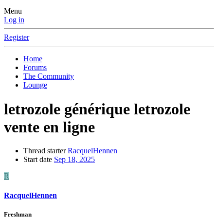
Menu
Log in
Register
Home
Forums
The Community
Lounge
letrozole générique letrozole
vente en ligne
Thread starter
RacquelHennen
Start date
Sep 18, 2025
R
RacquelHennen
Freshman