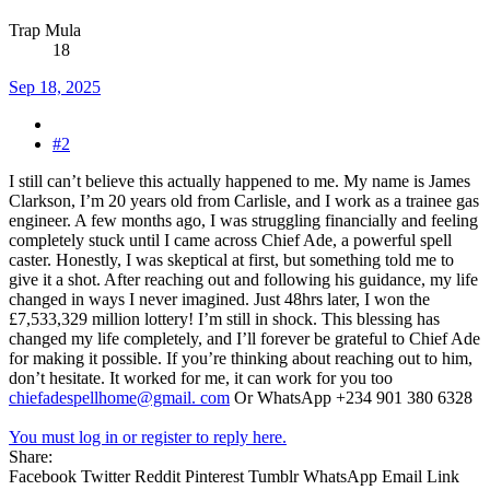
Trap Mula
18
Sep 18, 2025
#2
I still can’t believe this actually happened to me. My name is James
Clarkson, I’m 20 years old from Carlisle, and I work as a trainee gas
engineer. A few months ago, I was struggling financially and feeling
completely stuck until I came across Chief Ade, a powerful spell
caster. Honestly, I was skeptical at first, but something told me to
give it a shot. After reaching out and following his guidance, my life
changed in ways I never imagined. Just 48hrs later, I won the
£7,533,329 million lottery! I’m still in shock. This blessing has
changed my life completely, and I’ll forever be grateful to Chief Ade
for making it possible. If you’re thinking about reaching out to him,
don’t hesitate. It worked for me, it can work for you too
chiefadespellhome@gmail. com
Or WhatsApp +234 901 380 6328
You must log in or register to reply here.
Share:
Facebook
Twitter
Reddit
Pinterest
Tumblr
WhatsApp
Email
Link